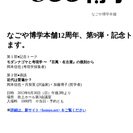
なごや博学本舗
なごや博学本舗
12周年、第9弾・記念
ます。
第１部
●
記念トーク
モダンナゴヤと考現学
〜 『百萬・名古屋』の復刻から
岡本信也 (考現学採集者)
第２部●鼎談
近代は普遍か？
岡本信也 × 呉智英 (評論家) × 加藤博子 (哲学者)
日時 2013年6月30日（日）午後2時より
場所 吹上ホール第3会議室
入場料 1000円 ※当日・予約とも
※
詳細は、新サイト
<hompo.net> をご覧ください