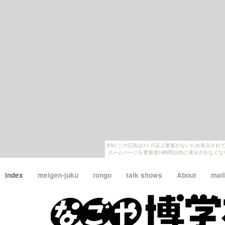
[PR] この広告は3ヶ月以上更新がないため表示され
ホームページを更新後24時間以内に表示されなくな
index
meigen-juku
rongo
talk shows
About
mail